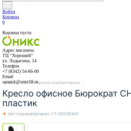
Войти
Корзина
0
Корзина пуста
Адрес магазина
ТЦ "Хороший"
ул. Лодыгина, 14
Телефон
+7 (8342) 54-66-00
Email
saransk@onix58.ru
Кресла и стулья
Кресла компьютерные
Кресло офисное Бюрократ CH
пластик
★ Нет отзывов
Артикул:
УТ-00035441