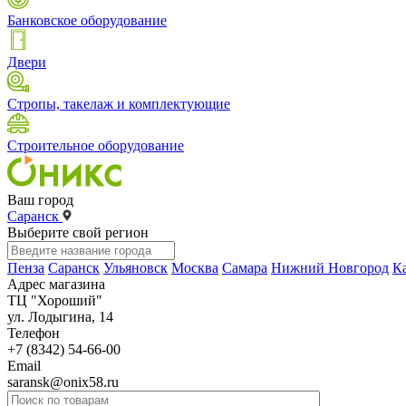
Банковское оборудование
Двери
Стропы, такелаж и комплектующие
Строительное оборудование
Ваш город
Саранск
Выберите свой регион
Пенза
Саранск
Ульяновск
Москва
Самара
Нижний Новгород
К
Адрес магазина
ТЦ "Хороший"
ул. Лодыгина, 14
Телефон
+7 (8342) 54-66-00
Email
saransk@onix58.ru