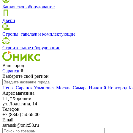
Банковское оборудование
Двери
Стропы, такелаж и комплектующие
Строительное оборудование
Ваш город
Саранск
Выберите свой регион
Пенза
Саранск
Ульяновск
Москва
Самара
Нижний Новгород
К
Адрес магазина
ТЦ "Хороший"
ул. Лодыгина, 14
Телефон
+7 (8342) 54-66-00
Email
saransk@onix58.ru