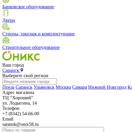
Банковское оборудование
Двери
Стропы, такелаж и комплектующие
Строительное оборудование
Ваш город
Саранск
Выберите свой регион
Пенза
Саранск
Ульяновск
Москва
Самара
Нижний Новгород
К
Адрес магазина
ТЦ "Хороший"
ул. Лодыгина, 14
Телефон
+7 (8342) 54-66-00
Email
saransk@onix58.ru