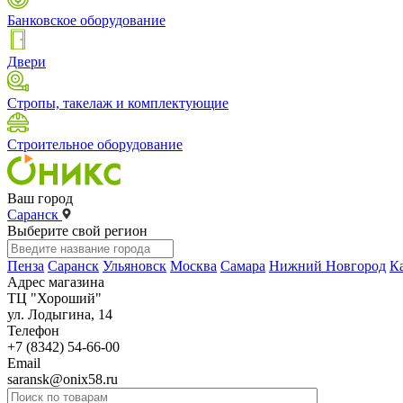
Банковское оборудование
Двери
Стропы, такелаж и комплектующие
Строительное оборудование
Ваш город
Саранск
Выберите свой регион
Пенза
Саранск
Ульяновск
Москва
Самара
Нижний Новгород
К
Адрес магазина
ТЦ "Хороший"
ул. Лодыгина, 14
Телефон
+7 (8342) 54-66-00
Email
saransk@onix58.ru