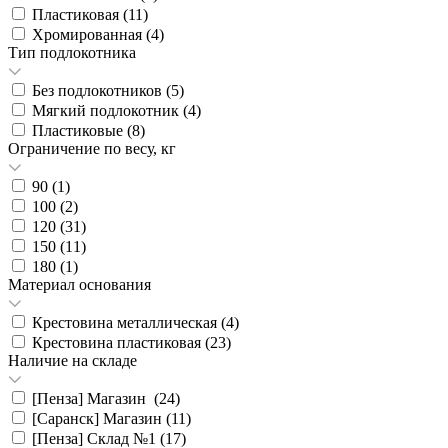
Пластиковая (
11
)
Хромированная (
4
)
Тип подлокотника
Без подлокотников (
5
)
Мягкий подлокотник (
4
)
Пластиковые (
8
)
Ограничение по весу, кг
90 (
1
)
100 (
2
)
120 (
31
)
150 (
11
)
180 (
1
)
Материал основания
Крестовина металлическая (
4
)
Крестовина пластиковая (
23
)
Наличие на складе
[Пенза] Магазин (
24
)
[Саранск] Магазин (
11
)
[Пенза] Склад №1 (
17
)