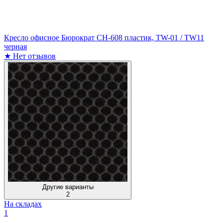
Кресло офисное Бюрократ CH-608 пластик, TW-01 / TW11
черная
★
Нет отзывов
Другие варианты
2
На складах
1