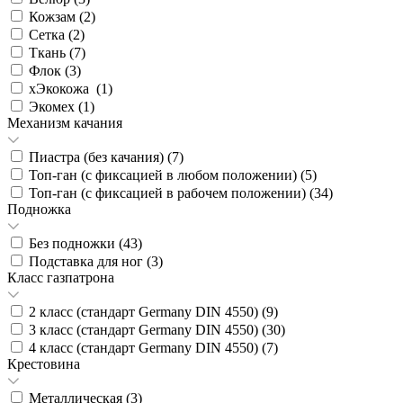
Кожзам (
2
)
Сетка (
2
)
Ткань (
7
)
Флок (
3
)
хЭкокожа (
1
)
Экомех (
1
)
Механизм качания
Пиастра (без качания) (
7
)
Топ-ган (с фиксацией в любом положении) (
5
)
Топ-ган (с фиксацией в рабочем положении) (
34
)
Подножка
Без подножки (
43
)
Подставка для ног (
3
)
Класс газпатрона
2 класс (стандарт Germany DIN 4550) (
9
)
3 класс (стандарт Germany DIN 4550) (
30
)
4 класс (стандарт Germany DIN 4550) (
7
)
Крестовина
Металлическая (
3
)