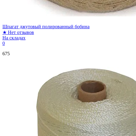
Шпагат джутовый полированный бобина
★
Нет отзывов
На складах
0
675