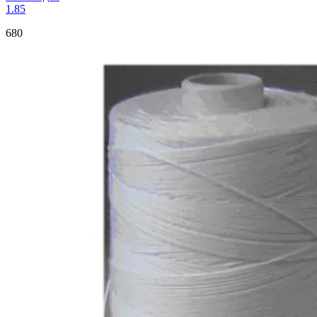
1.85
680