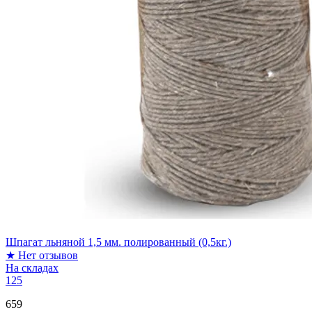
Шпагат льняной 1,5 мм. полированный (0,5кг.)
★
Нет отзывов
На складах
125
659