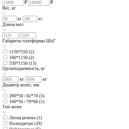
₽
₽
Вес, кг
кг
кг
Длина вил
Габариты платформы ШxГ
1150*550 (
2
)
160*1150 (
2
)
550*1150 (
13
)
Грузоподъемность, кг
кг
кг
Диаметр колес, мм
200*50 / 82*70 (
5
)
160*50 / 70*60 (
1
)
Тип колес
Литая резина (
1
)
Полиуретан (
29
)