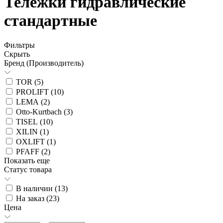
Тележки гидравлические
стандартные
Фильтры
Скрыть
Бренд (Производитель)
TOR (
5
)
PROLIFT (
10
)
LEMA (
2
)
Otto-Kurtbach (
3
)
TISEL (
10
)
XILIN (
1
)
OXLIFT (
1
)
PFAFF (
2
)
Показать еще
Статус товара
В наличии (
13
)
На заказ (
23
)
Цена