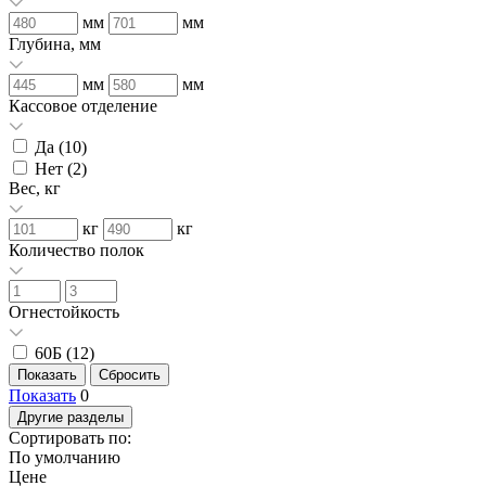
мм
мм
Глубина, мм
мм
мм
Кассовое отделение
Да (
10
)
Нет (
2
)
Вес, кг
кг
кг
Количество полок
Огнестойкость
60Б (
12
)
Показать
0
Другие разделы
Сортировать по:
По умолчанию
Цене