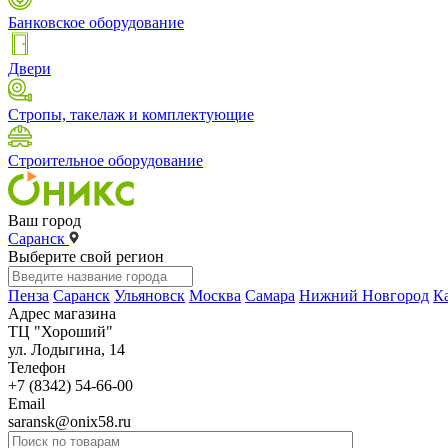
Банковское оборудование
Двери
Стропы, такелаж и комплектующие
Строительное оборудование
Ваш город
Саранск
Выберите свой регион
Пенза
Саранск
Ульяновск
Москва
Самара
Нижний Новгород
К
Адрес магазина
ТЦ "Хороший"
ул. Лодыгина, 14
Телефон
+7 (8342) 54-66-00
Email
saransk@onix58.ru