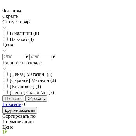
Фильтры
Скрыть
Статус товара
В наличии (
8
)
На заказ (
4
)
Цена
₽
₽
Наличие на складе
[Пенза] Магазин (
8
)
[Саранск] Магазин (
3
)
[Ульяновск] (
1
)
[Пенза] Склад №1 (
7
)
Показать
0
Другие разделы
Сортировать по:
По умолчанию
Цене