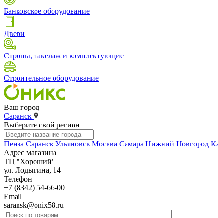
Банковское оборудование
Двери
Стропы, такелаж и комплектующие
Строительное оборудование
Ваш город
Саранск
Выберите свой регион
Пенза
Саранск
Ульяновск
Москва
Самара
Нижний Новгород
К
Адрес магазина
ТЦ "Хороший"
ул. Лодыгина, 14
Телефон
+7 (8342) 54-66-00
Email
saransk@onix58.ru