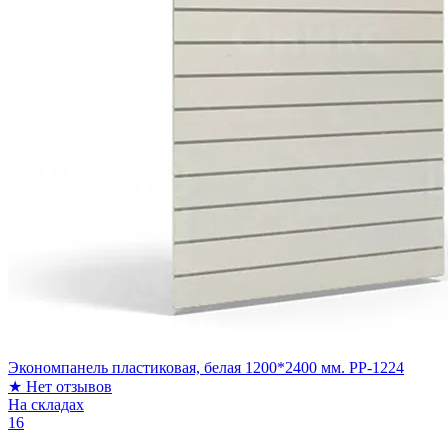
Экономпанель пластиковая, белая 1200*2400 мм. PP-1224
★
Нет отзывов
На складах
16