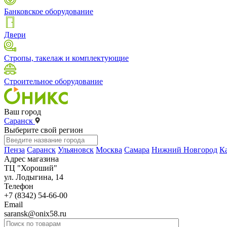
Банковское оборудование
Двери
Стропы, такелаж и комплектующие
Строительное оборудование
Ваш город
Саранск
Выберите свой регион
Пенза
Саранск
Ульяновск
Москва
Самара
Нижний Новгород
К
Адрес магазина
ТЦ "Хороший"
ул. Лодыгина, 14
Телефон
+7 (8342) 54-66-00
Email
saransk@onix58.ru