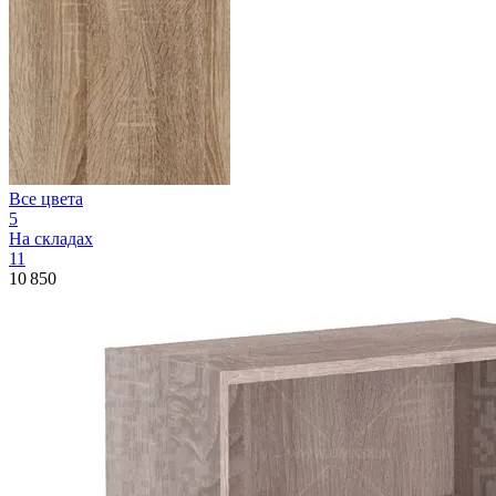
Все цвета
5
На складах
11
10 850