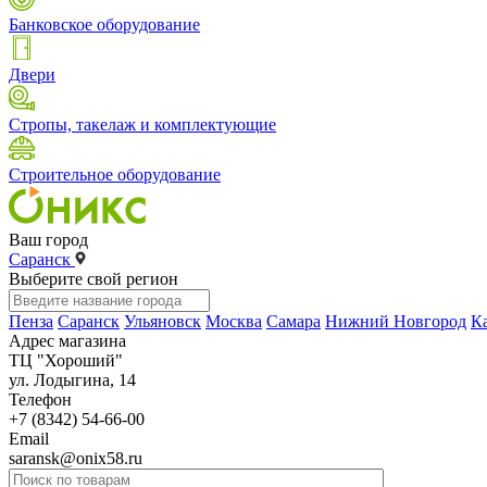
Банковское оборудование
Двери
Стропы, такелаж и комплектующие
Строительное оборудование
Ваш город
Саранск
Выберите свой регион
Пенза
Саранск
Ульяновск
Москва
Самара
Нижний Новгород
К
Адрес магазина
ТЦ "Хороший"
ул. Лодыгина, 14
Телефон
+7 (8342) 54-66-00
Email
saransk@onix58.ru