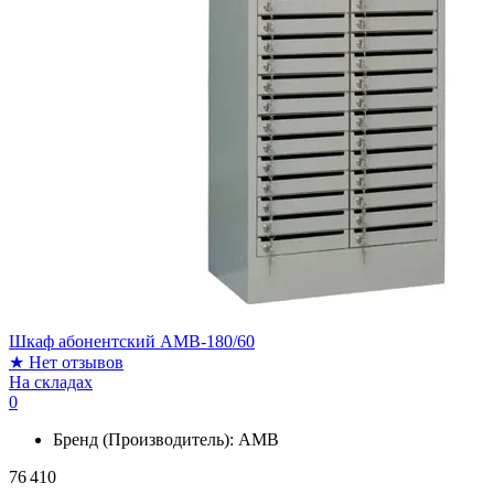
Шкаф абонентский AMB-180/60
★
Нет отзывов
На складах
0
Бренд (Производитель):
АМВ
76 410