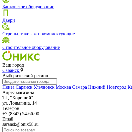
Банковское оборудование
Двери
Стропы, такелаж и комплектующие
Строительное оборудование
Ваш город
Саранск
Выберите свой регион
Пенза
Саранск
Ульяновск
Москва
Самара
Нижний Новгород
К
Адрес магазина
ТЦ "Хороший"
ул. Лодыгина, 14
Телефон
+7 (8342) 54-66-00
Email
saransk@onix58.ru