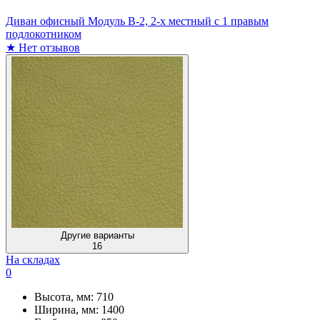
Диван офисный Модуль В-2, 2-х местный с 1 правым
подлокотником
★
Нет отзывов
Другие варианты
16
На складах
0
Высота, мм:
710
Ширина, мм:
1400