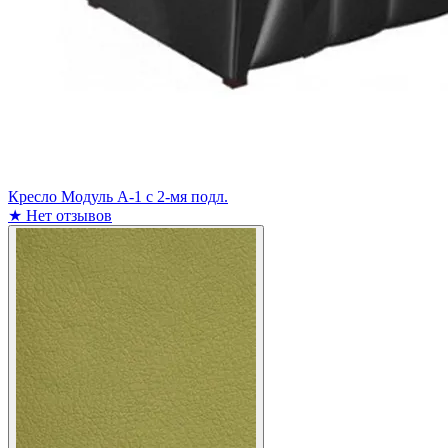
Кресло Модуль А-1 с 2-мя подл.
★
Нет отзывов