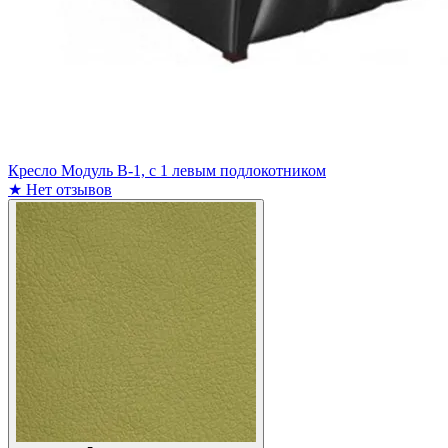
Кресло Модуль В-1, с 1 левым подлокотником
★
Нет отзывов