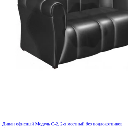
Диван офисный Модуль С-2, 2-х местный без подлокотников