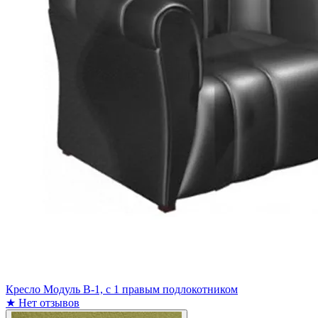
Кресло Модуль В-1, с 1 правым подлокотником
★
Нет отзывов