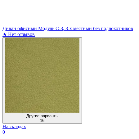
Диван офисный Модуль С-3, 3-х местный без подлокотников
★
Нет отзывов
Другие варианты
16
На складах
0