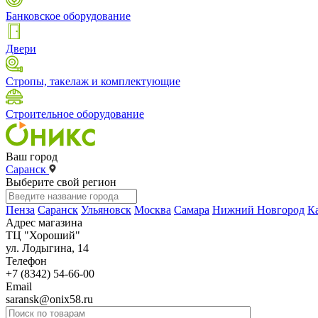
Банковское оборудование
Двери
Стропы, такелаж и комплектующие
Строительное оборудование
Ваш город
Саранск
Выберите свой регион
Пенза
Саранск
Ульяновск
Москва
Самара
Нижний Новгород
К
Адрес магазина
ТЦ "Хороший"
ул. Лодыгина, 14
Телефон
+7 (8342) 54-66-00
Email
saransk@onix58.ru