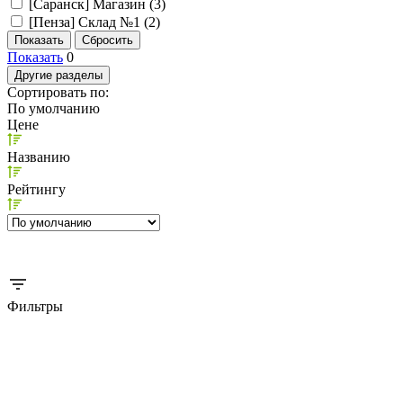
[Саранск] Магазин (
3
)
[Пенза] Склад №1 (
2
)
Показать
0
Другие разделы
Сортировать по:
По умолчанию
Цене
Названию
Рейтингу
Фильтры