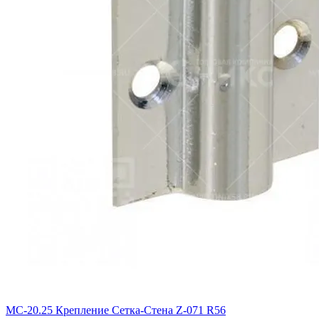
МС-20.25 Крепление Сетка-Стена Z-071 R56