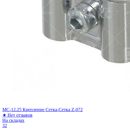
МС-12.25 Крепление Сетка-Сетка Z-072
★
Нет отзывов
На складах
32