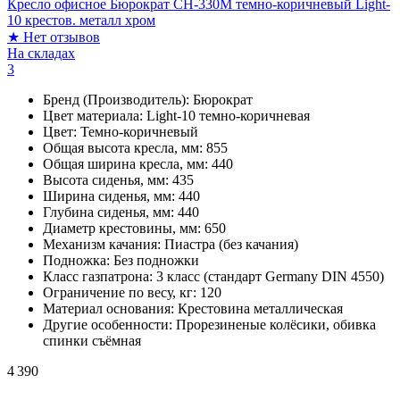
Кресло офисное Бюрократ CH-330M темно-коричневый Light-
10 крестов. металл хром
★
Нет отзывов
На складах
3
Бренд (Производитель):
Бюрократ
Цвет материала:
Light-10 темно-коричневая
Цвет:
Темно-коричневый
Общая высота кресла, мм:
855
Общая ширина кресла, мм:
440
Высота сиденья, мм:
435
Ширина сиденья, мм:
440
Глубина сиденья, мм:
440
Диаметр крестовины, мм:
650
Механизм качания:
Пиастра (без качания)
Подножка:
Без подножки
Класс газпатрона:
3 класс (стандарт Germany DIN 4550)
Ограничение по весу, кг:
120
Материал основания:
Крестовина металлическая
Другие особенности:
Прорезиненые колёсики, обивка
спинки съёмная
4 390