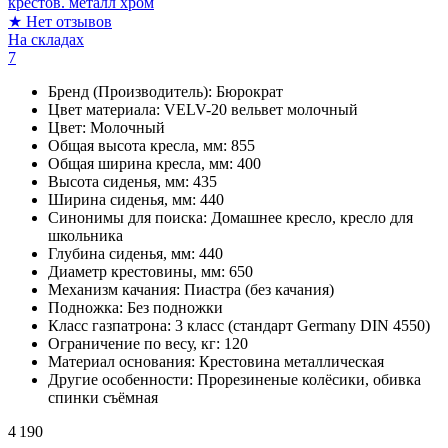
крестов. металл хром
★
Нет отзывов
На складах
7
Бренд (Производитель):
Бюрократ
Цвет материала:
VELV-20 вельвет молочный
Цвет:
Молочный
Общая высота кресла, мм:
855
Общая ширина кресла, мм:
400
Высота сиденья, мм:
435
Ширина сиденья, мм:
440
Синонимы для поиска:
Домашнее кресло, кресло для
школьника
Глубина сиденья, мм:
440
Диаметр крестовины, мм:
650
Механизм качания:
Пиастра (без качания)
Подножка:
Без подножки
Класс газпатрона:
3 класс (стандарт Germany DIN 4550)
Ограничение по весу, кг:
120
Материал основания:
Крестовина металлическая
Другие особенности:
Прорезиненые колёсики, обивка
спинки съёмная
4 190