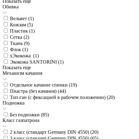
Показать еще
Обивка
Вельвет (
1
)
Кожзам (
5
)
Пластик (
1
)
Сетка (
2
)
Ткань (
9
)
Флок (
1
)
хЭкокожа (
1
)
Экокожа SANTORINI (
1
)
Показать еще
Механизм качания
Отдельное качание спинки (
19
)
Пиастра (без качания) (
44
)
Топ-ган (с фиксацией в рабочем положении) (
20
)
Подножка
Без подножки (
85
)
Класс газпатрона
2 класс (стандарт Germany DIN 4550) (
20
)
3 класс (стандарт Germany DIN 4550) (
65
)