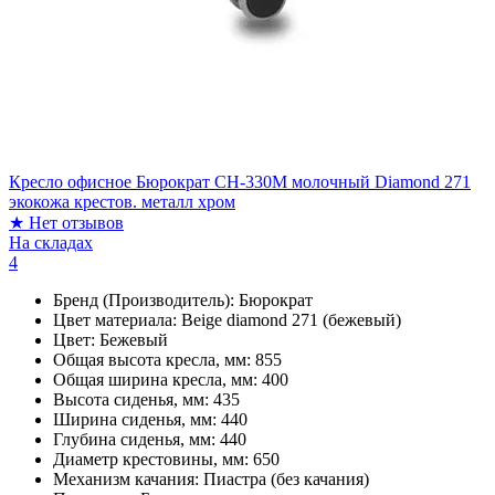
Кресло офисное Бюрократ CH-330M молочный Diamond 271
экокожа крестов. металл хром
★
Нет отзывов
На складах
4
Бренд (Производитель):
Бюрократ
Цвет материала:
Beige diamond 271 (бежевый)
Цвет:
Бежевый
Общая высота кресла, мм:
855
Общая ширина кресла, мм:
400
Высота сиденья, мм:
435
Ширина сиденья, мм:
440
Глубина сиденья, мм:
440
Диаметр крестовины, мм:
650
Механизм качания:
Пиастра (без качания)