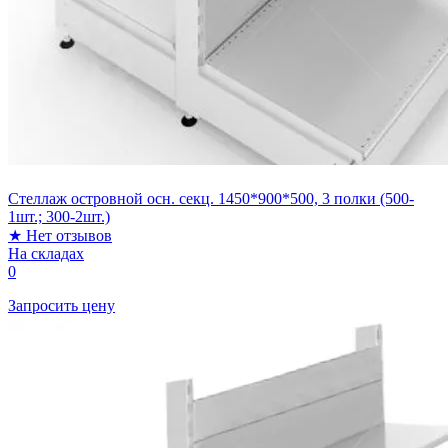
Стеллаж островной осн. секц. 1450*900*500, 3 полки (500-
1шт.; 300-2шт.)
★
Нет отзывов
На складах
0
Запросить цену