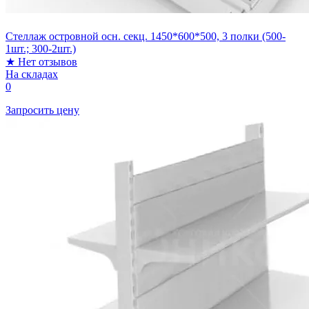
Стеллаж островной осн. секц. 1450*600*500, 3 полки (500-
1шт.; 300-2шт.)
★
Нет отзывов
На складах
0
Запросить цену