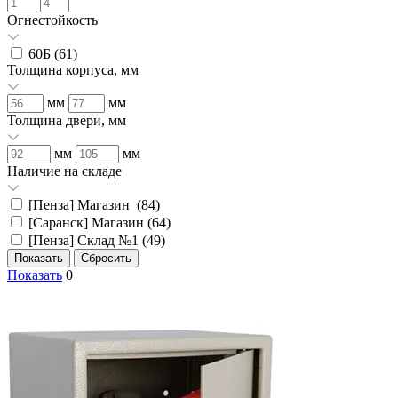
Огнестойкость
60Б (
61
)
Толщина корпуса, мм
мм
мм
Толщина двери, мм
мм
мм
Наличие на складе
[Пенза] Магазин (
84
)
[Саранск] Магазин (
64
)
[Пенза] Склад №1 (
49
)
Показать
0