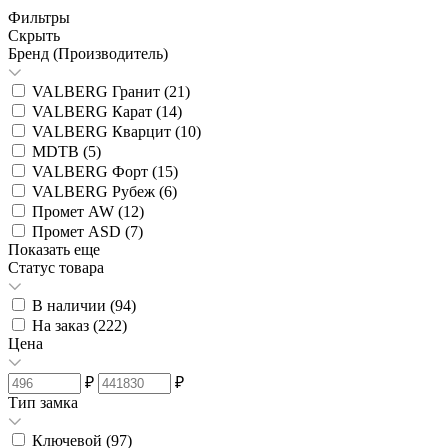
Фильтры
Скрыть
Бренд (Производитель)
VALBERG Гранит (
21
)
VALBERG Карат (
14
)
VALBERG Кварцит (
10
)
MDTB (
5
)
VALBERG Форт (
15
)
VALBERG Рубеж (
6
)
Промет AW (
12
)
Промет ASD (
7
)
Показать еще
Статус товара
В наличии (
94
)
На заказ (
222
)
Цена
₽
₽
Тип замка
Ключевой (
97
)