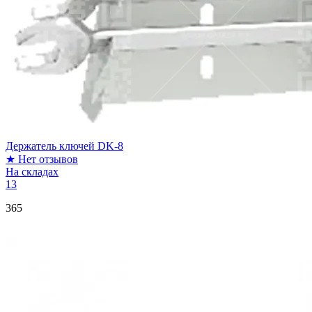
Держатель ключей DK-8
★
Нет отзывов
На складах
13
365