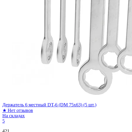
Держатель 6 местный DT-6 (DM 75x63) (5 шт.)
★
Нет отзывов
На складах
5
421