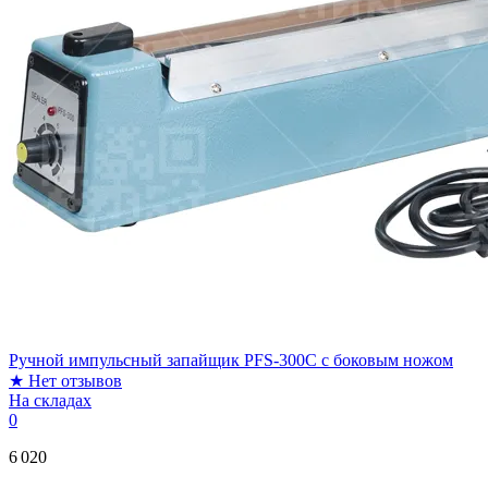
Ручной импульсный запайщик PFS-300С с боковым ножом
★
Нет отзывов
На складах
0
6 020