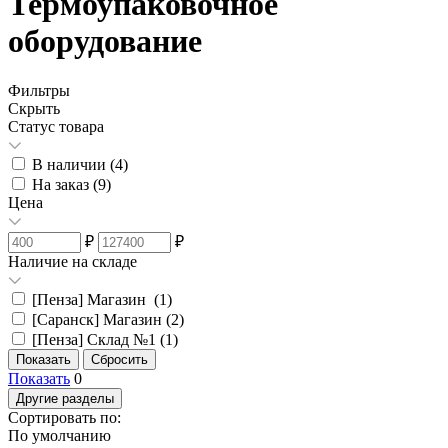
Термоупаковочное
оборудование
Фильтры
Скрыть
Статус товара
В наличии (
4
)
На заказ (
9
)
Цена
₽
₽
Наличие на складе
[Пенза] Магазин (
1
)
[Саранск] Магазин (
2
)
[Пенза] Склад №1 (
1
)
Показать
0
Другие разделы
Сортировать по:
По умолчанию