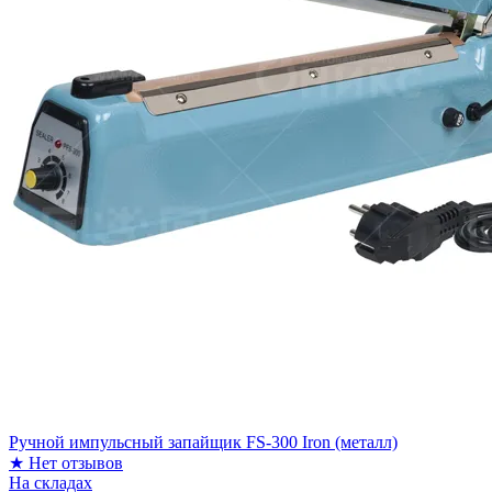
Ручной импульсный запайщик FS-300 Iron (металл)
★
Нет отзывов
На складах