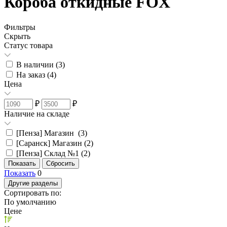
Короба откидные FOX
Фильтры
Скрыть
Статус товара
В наличии (
3
)
На заказ (
4
)
Цена
₽
₽
Наличие на складе
[Пенза] Магазин (
3
)
[Саранск] Магазин (
2
)
[Пенза] Склад №1 (
2
)
Показать
0
Другие разделы
Сортировать по:
По умолчанию
Цене