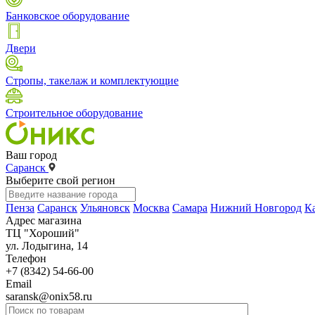
Банковское оборудование
Двери
Стропы, такелаж и комплектующие
Строительное оборудование
Ваш город
Саранск
Выберите свой регион
Пенза
Саранск
Ульяновск
Москва
Самара
Нижний Новгород
К
Адрес магазина
ТЦ "Хороший"
ул. Лодыгина, 14
Телефон
+7 (8342) 54-66-00
Email
saransk@onix58.ru