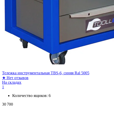
Тележка инструментальная TBS-6, синяя Ral 5005
★
Нет отзывов
На складах
1
Количество ящиков:
6
30 700