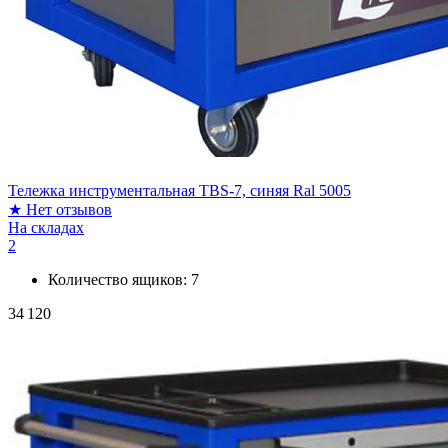
Тележка инструментальная TBS-7, синяя Ral 5005
★
Нет отзывов
На складах
2
Количество ящиков:
7
34 120