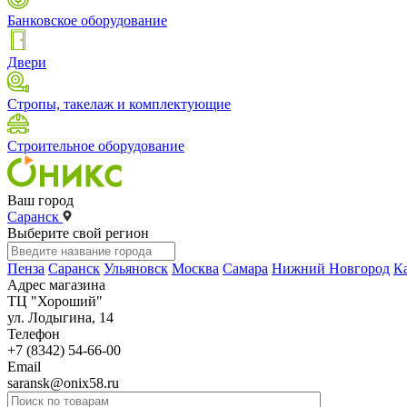
Банковское оборудование
Двери
Стропы, такелаж и комплектующие
Строительное оборудование
Ваш город
Саранск
Выберите свой регион
Пенза
Саранск
Ульяновск
Москва
Самара
Нижний Новгород
К
Адрес магазина
ТЦ "Хороший"
ул. Лодыгина, 14
Телефон
+7 (8342) 54-66-00
Email
saransk@onix58.ru