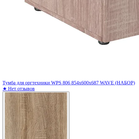
Тумба для оргтехники WPS 806 854х600х687 WAVE (НАБОР)
★
Нет отзывов