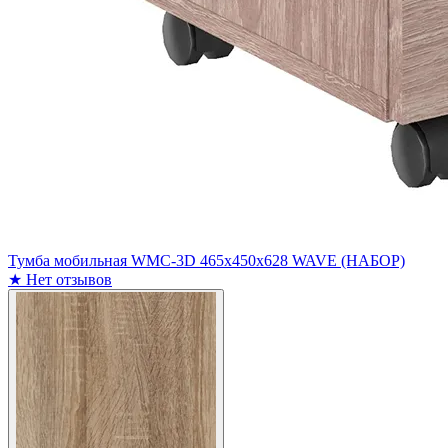
Тумба мобильная WMC-3D 465х450х628 WAVE (НАБОР)
★
Нет отзывов