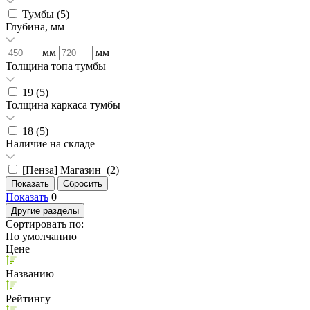
Тумбы (
5
)
Глубина, мм
мм
мм
Толщина топа тумбы
19 (
5
)
Толщина каркаса тумбы
18 (
5
)
Наличие на складе
[Пенза] Магазин (
2
)
Показать
0
Другие разделы
Сортировать по:
По умолчанию
Цене
Названию
Рейтингу