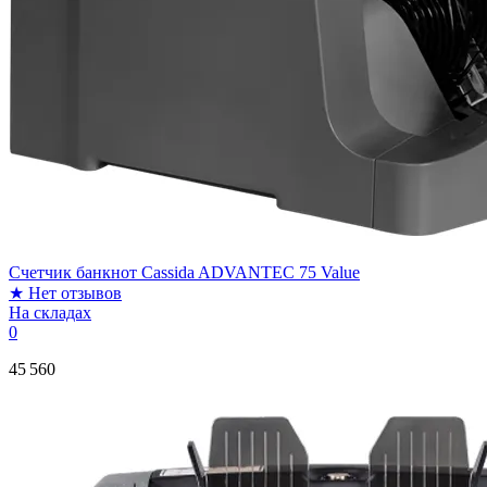
Счетчик банкнот Cassida ADVANTEC 75 Value
★
Нет отзывов
На складах
0
45 560