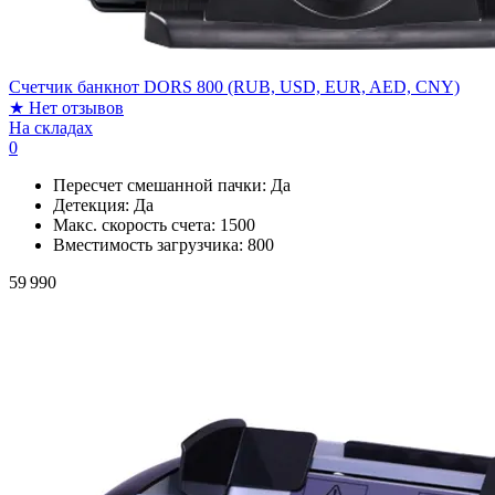
Счетчик банкнот DORS 800 (RUB, USD, EUR, AED, CNY)
★
Нет отзывов
На складах
0
Пересчет смешанной пачки:
Да
Детекция:
Да
Макс. скорость счета:
1500
Вместимость загрузчика:
800
59 990