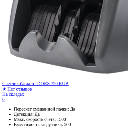
Счетчик банкнот DORS 750 RUB
★
Нет отзывов
На складах
0
Пересчет смешанной пачки:
Да
Детекция:
Да
Макс. скорость счета:
1500
Вместимость загрузчика:
500