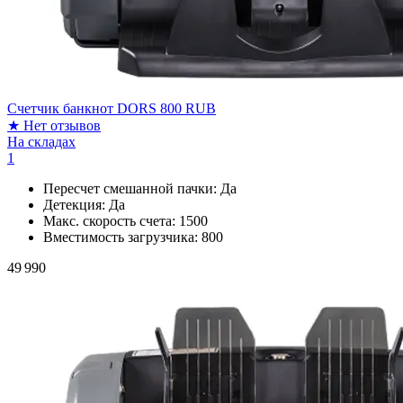
Счетчик банкнот DORS 800 RUB
★
Нет отзывов
На складах
1
Пересчет смешанной пачки:
Да
Детекция:
Да
Макс. скорость счета:
1500
Вместимость загрузчика:
800
49 990