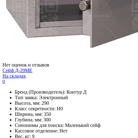
Нет оценок и отзывов
Сейф Д-29МЕ
На складах
0
Бренд (Производитель):
Контур Д
Тип замка:
Электронный
Высота, мм:
290
Класс секретности:
H0
Ширина, мм:
350
Глубина, мм:
300
Синонимы для поиска:
Маленький сейф
Кассовое отделение:
Нет
Вес, кг:
9