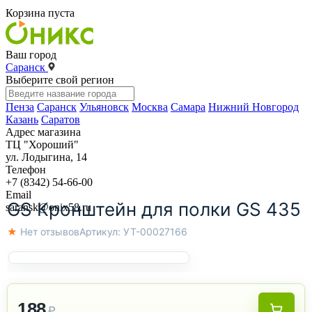
Корзина пуста
Ваш город
Саранск
Выберите свой регион
Пенза
Саранск
Ульяновск
Москва
Самара
Нижний Новгород
Казань
Саратов
Адрес магазина
ТЦ "Хороший"
ул. Лодыгина, 14
Телефон
+7 (8342) 54-66-00
Email
GS Кронштейн для полки GS 435
saransk@onix58.ru
★ Нет отзывов
Артикул:
УТ-00027166
188
₽