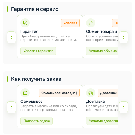
Гарантия и сервис
Условия
Обмен и во
Гарантия
Обмен товара и возврат
При обнаружении недостатка
Срок и условия зависят от
обратитесь в любой магазин сети
категории товара и способа
«Оникс». Условия гарантии зависят
покупки. Для обмена или воз
от товара и соблюдения правил
сохраните товарный вид, упа
эксплуатации.
и чек.
Условия гарантии
Условия обмена и возврат
Как получить заказ
Самовывоз: сегодня
Доставка: 1-3 рабоч
Самовывоз
Доставка
Забрать в магазине или со склада,
Согласуем дату и условия по
после подтверждения остатков
оформления заказа.
товара.
Показать адрес
Условия доставки