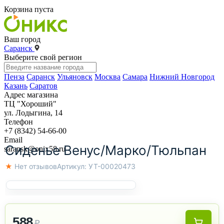
Корзина пуста
Ваш город
Саранск
Выберите свой регион
Пенза
Саранск
Ульяновск
Москва
Самара
Нижний Новгород
Казань
Саратов
Адрес магазина
ТЦ "Хороший"
ул. Лодыгина, 14
Телефон
+7 (8342) 54-66-00
Email
Сиденье Венус/Марко/Тюльпан
saransk@onix58.ru
★ Нет отзывов
Артикул:
УТ-00020473
588
₽