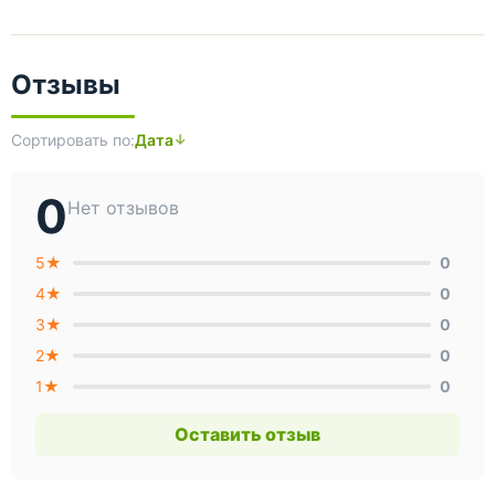
офисе или гостевой зоне.
Практичность, эргономичность и утончённый дизайн
Отзывы
делают эту модель универсальной - она подойдёт как
для домашнего использования, так и для общественных
пространств с умеренной нагрузкой. Добавьте
изысканные акценты в свой интерьер с сиденьем
Сортировать по:
Дата
«Венус/Марко/Тюльпан»: комфорт и стиль.
0
Нет отзывов
5★
0
4★
0
3★
0
2★
0
1★
0
Оставить отзыв