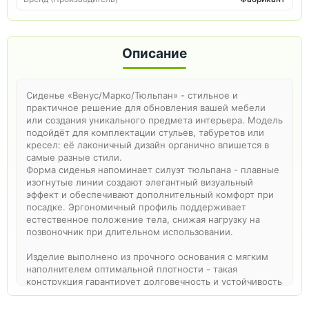
Описание
Сиденье «Венус/Марко/Тюльпан» - стильное и
практичное решение для обновления вашей мебели
или создания уникального предмета интерьера. Модель
подойдёт для комплектации стульев, табуретов или
кресел: её лаконичный дизайн органично впишется в
самые разные стили.
Форма сиденья напоминает силуэт тюльпана - плавные
изогнутые линии создают элегантный визуальный
эффект и обеспечивают дополнительный комфорт при
посадке. Эргономичный профиль поддерживает
естественное положение тела, снижая нагрузку на
позвоночник при длительном использовании.
Изделие выполнено из прочного основания с мягким
наполнителем оптимальной плотности - такая
конструкция гарантирует долговечность и устойчивость
к деформации даже при регулярной эксплуатации.
Обивка изготовлена из износостойкой ткани (доступны